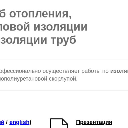
б отопления,
ловой изоляции
изоляции труб
офессионально осуществляет работы по
изоля
нополиуретановой скорлупой.
ий
/
english
)
Презентация