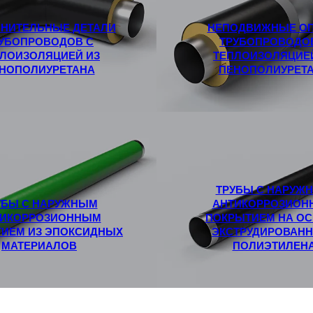
НИТЕЛЬНЫЕ ДЕТАЛИ
НЕПОДВИЖНЫЕ О
УБОПРОВОДОВ С
ТРУБОПРОВОДО
ЛОИЗОЛЯЦИЕЙ ИЗ
ТЕПЛОИЗОЛЯЦИЕ
НОПОЛИУРЕТАНА
ПЕНОПОЛИУРЕТ
ТРУБЫ С НАРУЖ
УБЫ С НАРУЖНЫМ
АНТИКОРРОЗИОН
ТИКОРРОЗИОННЫМ
ПОКРЫТИЕМ НА О
ИЕМ ИЗ ЭПОКСИДНЫХ
ЭКСТРУДИРОВАН
МАТЕРИАЛОВ
ПОЛИЭТИЛЕН