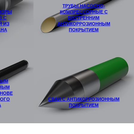
ТРУБЫ НАСОСНО-
ПОРЫ
КОМПРЕССОРНЫЕ С
В С
ВНУТРЕННИМ
Й ИЗ
АНТИКОРРОЗИОННЫМ
АНА
ПОКРЫТИЕМ
НЫМ
НЫМ
СНОВЕ
НОГО
СВАИ С АНТИКОРРОЗИОННЫМ
А
ПОКРЫТИЕМ