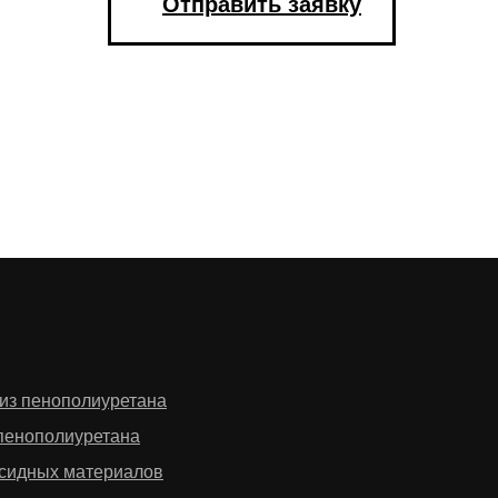
Отправить заявку
из пенополиуретана
пенополиуретана
ксидных материалов